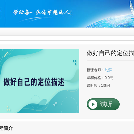
做好自己的定位
授课老师：
刘湃
课程价格：0.0元
课时数：1课时
试听
程简介